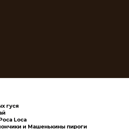
х гуся
ай
Poca Loca
пончики и Машенькины пироги