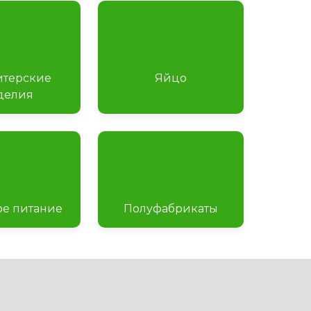
итерские
Яйцо
делия
ое питание
Полуфабрикаты