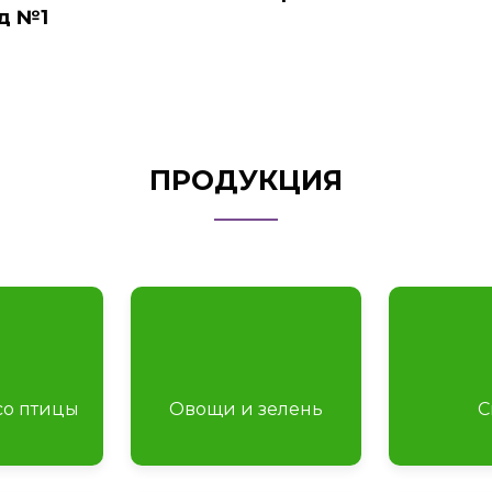
д
№
1
ПРОДУКЦИЯ
со птицы
Овощи и зелень
С