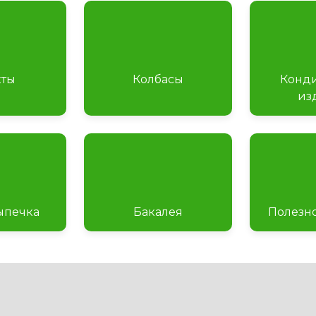
ты
Колбасы
Конд
из
ыпечка
Бакалея
Полезн